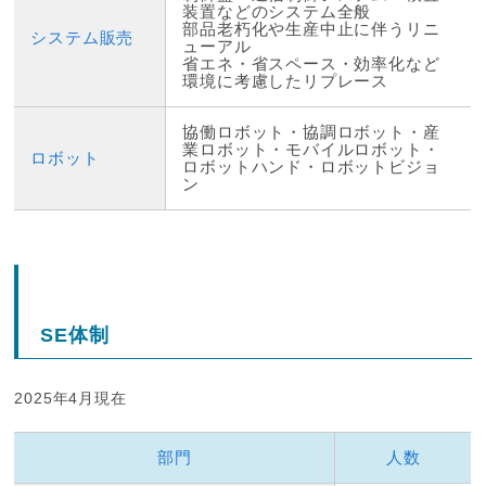
装置などのシステム全般
部品老朽化や生産中止に伴うリニ
システム販売
ューアル
省エネ・省スペース・効率化など
環境に考慮したリプレース
協働ロボット・協調ロボット・産
業ロボット・モバイルロボット・
ロボット
ロボットハンド・ロボットビジョ
ン
SE体制
2025年4月現在
部門
人数