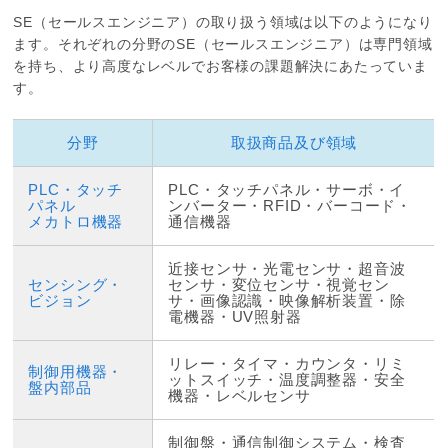
SE（セールスエンジニア）の取り扱う領域は以下のようになり
ます。それぞれの分野のSE（セールスエンジニア）は専門領域
を持ち、より高度なレベルでお客様の課題解決にあたっていま
す。
分野
取扱商品及び領域
PLC・タッチ
PLC・タッチパネル・サーボ・イ
パネル
ンバーター・RFID・バーコード・
メカトロ機器
通信機器
近接センサ・光電センサ・超音波
センシング・
センサ・変位センサ・視覚セン
ビジョン
サ・画像認識・映像解析装置・除
電機器・UV照射器
リレー・タイマ・カウンタ・リミ
制御用機器・
ットスイッチ・温度調整器・安全
盤内部品
機器・レベルセンサ
制御盤・通信制御システム・検査