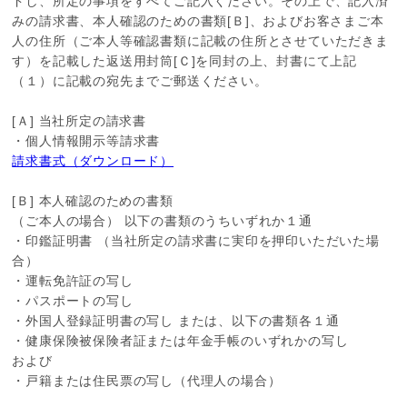
ドし、所定の事項をすべてご記入ください。その上で、記入済
みの請求書、本人確認のための書類[Ｂ]、およびお客さまご本
人の住所（ご本人等確認書類に記載の住所とさせていただきま
す）を記載した返送用封筒[Ｃ]を同封の上、封書にて上記
（１）に記載の宛先までご郵送ください。
[Ａ] 当社所定の請求書
・個人情報開示等請求書
請求書式（ダウンロード）
[Ｂ] 本人確認のための書類
（ご本人の場合） 以下の書類のうちいずれか１通
・印鑑証明書 （当社所定の請求書に実印を押印いただいた場
合）
・運転免許証の写し
・パスポートの写し
・外国人登録証明書の写し または、以下の書類各１通
・健康保険被保険者証または年金手帳のいずれかの写し
および
・戸籍または住民票の写し（代理人の場合）