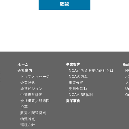
ホーム
事業案内
商
会社案内
NCAが考える技術商社とは
N
トップメッセージ
NCAの強み
パ
企業理念
事業分野
メ
経営ビジョン
委員会活動
U
中期経営計画
NCAのSE体制
O
会社概要／組織図
提案事例
沿革
販売／配送拠点
物流拠点
環境方針