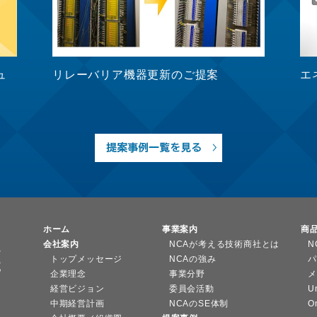
ュ
リレーバリア機器更新のご提案
エ
ホーム
事業案内
商
会社案内
NCAが考える技術商社とは
N
トップメッセージ
NCAの強み
パ
企業理念
事業分野
メ
経営ビジョン
委員会活動
U
中期経営計画
NCAのSE体制
O