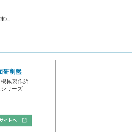
市）
面研削盤
作機械製作所
GXシリーズ