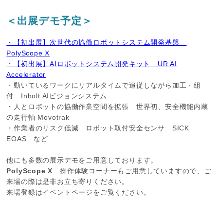
＜出展デモ予定＞
・【初出展】次世代の協働ロボットシステム開発基盤
PolyScope X
・【初出展】AIロボットシステム開発キット UR AI
Accelerator
・動いているワークにリアルタイムで追従しながら加工・組
付 Inbolt AIビジョンシステム
・人とロボットの協働作業空間を拡張 世界初、安全機能内蔵
の走行軸 Movotrak
・作業者のリスク低減 ロボット取付安全センサ SICK
EOAS など
他にも多数の展示デモをご用意しております。
PolyScope X
操作体験コーナーもご用意していますので、ご
来場の際は是非お立ち寄りください。
来場登録はイベントページをご覧ください。