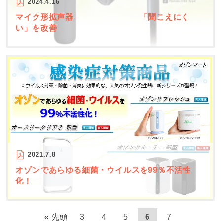
2024.4.16
マイク形拡声器 「聞こえにく
い」を改善
2021.7.8
オゾンであらゆる細菌・ウイルスを99％不活性
化！
« 先頭
3
4
5
6
7